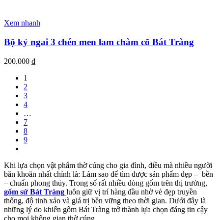
Xem nhanh
Bộ kỷ ngai 3 chén men lam chàm cổ Bát Tràng
200.000
₫
1
2
3
4
…
7
8
9
Khi lựa chọn vật phẩm thờ cúng cho gia đình, điều mà nhiều người
băn khoăn nhất chính là: Làm sao để tìm được sản phẩm đẹp – bền
– chuẩn phong thủy. Trong số rất nhiều dòng gốm trên thị trường,
gốm sứ Bát Tràng
luôn giữ vị trí hàng đầu nhờ vẻ đẹp truyền
thống, độ tinh xảo và giá trị bền vững theo thời gian. Dưới đây là
những lý do khiến gốm Bát Tràng trở thành lựa chọn đáng tin cậy
cho mọi không gian thờ cúng.