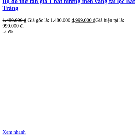
Bộ đồ thờ tân gia 1 bát hương men vàng tài lộc Bát
Tràng
1.480.000
₫
Giá gốc là: 1.480.000 ₫.
999.000
₫
Giá hiện tại là:
999.000 ₫.
-25%
Xem nhanh