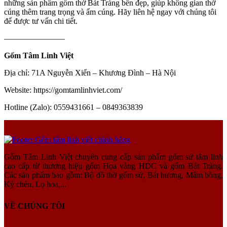
những sản phẩm gốm thờ Bát Tràng bền đẹp, giúp không gian thờ
cúng thêm trang trọng và ấm cúng. Hãy liên hệ ngay với chúng tôi
để được tư vấn chi tiết.
———————–
Gốm Tâm Linh Việt
Địa chỉ: 71A Nguyễn Xiển – Khương Đình – Hà Nội
Website: https://gomtamlinhviet.com/
Hotline (Zalo): 0559431661 – 0849363839
Gốm Tâm Linh Việt chuyên cung cấp sản phẩm gốm sứ tâm linh
cao cấp từ thương hiệu gốm Họa vàng HDC và gốm Bát Tràng.
Các sản phẩm bao gồm: Bộ đồ thờ gốm sứ, Bát hương, Mâm bồng,
Kỷ chén, Lọ hoa,...
VỀ CHÚNG TÔI