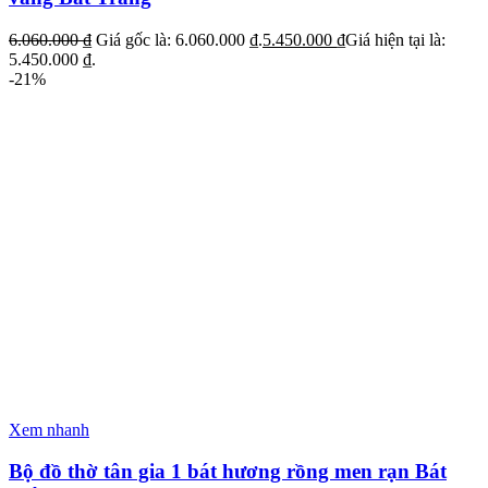
6.060.000
₫
Giá gốc là: 6.060.000 ₫.
5.450.000
₫
Giá hiện tại là:
5.450.000 ₫.
-21%
Xem nhanh
Bộ đồ thờ tân gia 1 bát hương rồng men rạn Bát