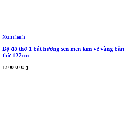
Xem nhanh
Bộ đồ thờ 1 bát hương sen men lam vẽ vàng bàn
thờ 127cm
12.000.000
₫