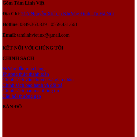
Gốm Tâm Linh Việt
Địa Chỉ
:
71A Nguyễn Xiển, p.Khương Đình, Tp.Hà Nội
Hotline
: 0849.363.839 - 0559.431.661
Email
: tamlinhviet.nx@gmail.com
KẾT NỐI VỚI CHÚNG TÔI
CHÍNH SÁCH
Hướng dẫn mua hàng
Phương thức thanh toán
Chính sách vận chuyển và giao nhận
Chính sách bảo hành và đổi trả
Chính sách bảo mật thông tin
Câu hỏi thường gặp
BẢN ĐỒ