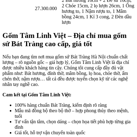
2 Bát hương 16cm + 2 Đế sứ 16cm,
2 Chóe 15cm, 2 lọ lượn 26cm, 1 Ống
27.300.000
hương to, 1 Nậm rượu to, 1 Mâm
bồng 24cm, 1 Kỉ 3 cong, 2 Đèn dầu
lượn
Gốm Tâm Linh Việt – Địa chỉ mua
gốm
sứ Bát Tràng cao cấp
, giá tốt
Nếu bạn đang tìm nơi mua
gốm sứ Bát Tràng Hà Nội
chuẩn chất
lượng – rõ nguồn gốc – giá hợp lý, Gốm Tâm Linh Việt là địa chỉ
được nhiều khách hàng tin cậy. Chúng tôi cung cấp đầy đủ vật
phẩm như: Bát hương, đỉnh thờ, mâm bồng, lọ hoa, chóe thờ, ấm
chén thờ, nậm rượu… tất cả đều được tuyển chọn kỹ từ các nghệ
nhân tay nghề cao.
Cam kết tại Gốm Tâm Linh Việt:
100% hàng chuẩn Bát Tràng, kiểm định rõ ràng
Mẫu mã đồng bộ theo bộ thờ – hợp phong thủy theo mệnh,
tuổi
Tư vấn tận tâm, chọn dáng – chọn họa tiết phù hợp từng gia
đình
Giá tốt, hỗ trợ vận chuyển toàn quốc