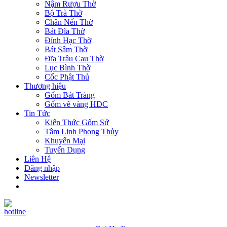
Nậm Rượu Thờ
Bộ Trà Thờ
Chân Nến Thờ
Bát Đĩa Thờ
Đỉnh Hạc Thờ
Bát Sâm Thờ
Đĩa Trầu Cau Thờ
Lục Bình Thờ
Cốc Phật Thủ
Thương hiệu
Gốm Bát Tràng
Gốm vẽ vàng HDC
Tin Tức
Kiến Thức Gốm Sứ
Tâm Linh Phong Thủy
Khuyến Mại
Tuyển Dụng
Liên Hệ
Đăng nhập
Newsletter