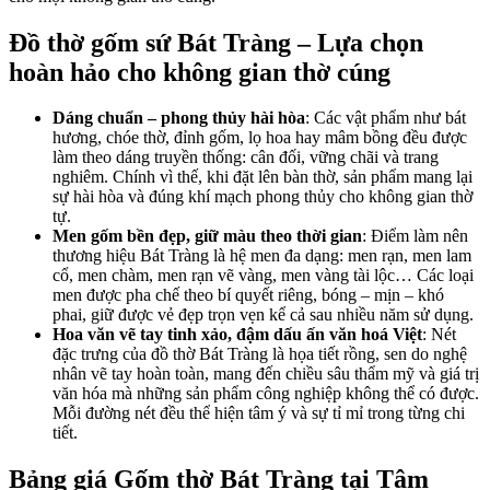
Đồ thờ gốm sứ Bát Tràng – Lựa chọn
hoàn hảo cho không gian thờ cúng
Dáng chuẩn – phong thủy hài hòa
: Các vật phẩm như bát
hương, chóe thờ, đỉnh gốm, lọ hoa hay mâm bồng đều được
làm theo dáng truyền thống: cân đối, vững chãi và trang
nghiêm. Chính vì thế, khi đặt lên bàn thờ, sản phẩm mang lại
sự hài hòa và đúng khí mạch phong thủy cho không gian thờ
tự.
Men gốm bền đẹp, giữ màu theo thời gian
: Điểm làm nên
thương hiệu Bát Tràng là hệ men đa dạng: men rạn, men lam
cổ, men chàm, men rạn vẽ vàng, men vàng tài lộc… Các loại
men được pha chế theo bí quyết riêng, bóng – mịn – khó
phai, giữ được vẻ đẹp trọn vẹn kể cả sau nhiều năm sử dụng.
Hoa văn vẽ tay tinh xảo, đậm dấu ấn văn hoá Việt
: Nét
đặc trưng của đồ thờ Bát Tràng là họa tiết rồng, sen do nghệ
nhân vẽ tay hoàn toàn, mang đến chiều sâu thẩm mỹ và giá trị
văn hóa mà những sản phẩm công nghiệp không thể có được.
Mỗi đường nét đều thể hiện tâm ý và sự tỉ mỉ trong từng chi
tiết.
Bảng giá Gốm thờ Bát Tràng tại Tâm