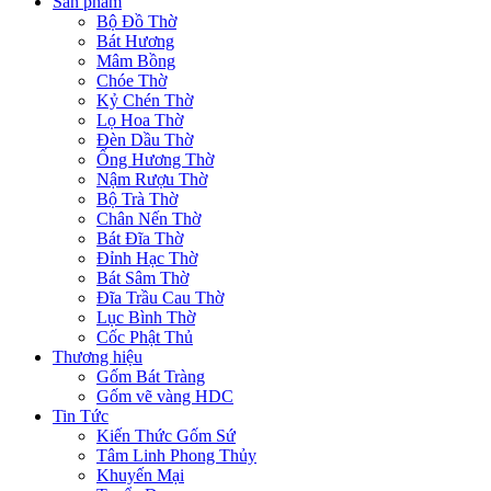
Sản phẩm
Bộ Đồ Thờ
Bát Hương
Mâm Bồng
Chóe Thờ
Kỷ Chén Thờ
Lọ Hoa Thờ
Đèn Dầu Thờ
Ống Hương Thờ
Nậm Rượu Thờ
Bộ Trà Thờ
Chân Nến Thờ
Bát Đĩa Thờ
Đỉnh Hạc Thờ
Bát Sâm Thờ
Đĩa Trầu Cau Thờ
Lục Bình Thờ
Cốc Phật Thủ
Thương hiệu
Gốm Bát Tràng
Gốm vẽ vàng HDC
Tin Tức
Kiến Thức Gốm Sứ
Tâm Linh Phong Thủy
Khuyến Mại