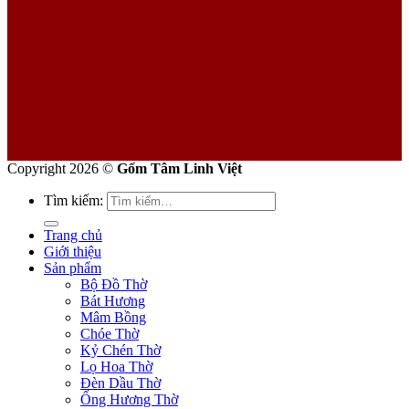
Copyright 2026 ©
Gốm Tâm Linh Việt
Tìm kiếm:
Trang chủ
Giới thiệu
Sản phẩm
Bộ Đồ Thờ
Bát Hương
Mâm Bồng
Chóe Thờ
Kỷ Chén Thờ
Lọ Hoa Thờ
Đèn Dầu Thờ
Ống Hương Thờ